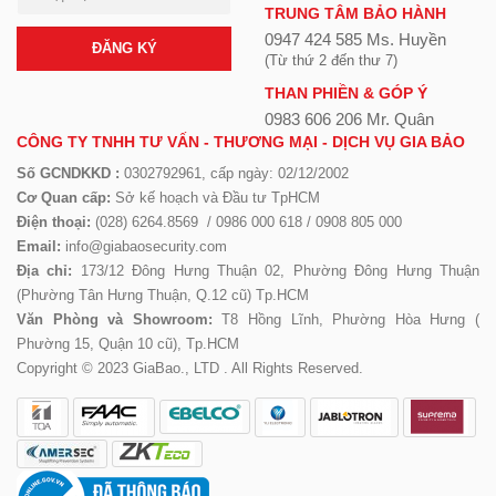
TRUNG TÂM BẢO HÀNH
0947 424 585 Ms. Huyền
ĐĂNG KÝ
(Từ thứ 2 đến thư 7)
THAN PHIỀN & GÓP Ý
0983 606 206 Mr. Quân
CÔNG TY TNHH TƯ VẤN - THƯƠNG MẠI - DỊCH VỤ GIA BẢO
Số GCNDKKD :
0302792961, cấp ngày: 02/12/2002
Cơ Quan cấp:
Sở kế hoạch và Đầu tư TpHCM
Điện thoại:
(028) 6264.8569 / 0986 000 618 / 0908 805 000
Email:
info@giabaosecurity.com
Địa chỉ:
173/12 Đông Hưng Thuận 02, Phường Đông Hưng Thuận
(Phường Tân Hưng Thuận, Q.12 cũ) Tp.HCM
Văn Phòng và Showroom:
T8 Hồng Lĩnh, Phường Hòa Hưng (
Phường 15, Quận 10 cũ), Tp.HCM
Copyright © 2023 GiaBao., LTD . All Rights Reserved.