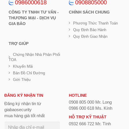
0986000618
0908805000
CÔNG TY TNHH TƯ VẤN -
CHÍNH SÁCH CHUNG
THƯƠNG MẠI - DỊCH VỤ
Phương Thức Thanh Toán
GIA BẢO
Quy Định Bảo Hành
Quy Định Giao Nhận
TRỢ GIÚP
Chứng Nhận Nhà Phân Phối
TOA
Khuyến Mãi
Bản Đồ Chỉ Đường
Giới Thiệu
ĐĂNG KÝ NHẬN TIN
HOTLINE
0908 805 000 Mr. Long
Đăng ký nhận tin từ
0986 000 618 Ms. Kính
giabaosecurity
mua hàng giá tốt nhất
HỖ TRỢ KỸ THUẬT
0932 666 722 Mr. Tính