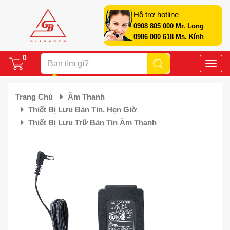
Hỗ trợ hotline
0908 805 000 Mr. Long
0986 000 618 Ms. Kính
0
Toggle
naviga
Trang Chủ
Âm Thanh
Thiết Bị Lưu Bản Tin, Hẹn Giờ
Thiết Bị Lưu Trữ Bản Tin Âm Thanh