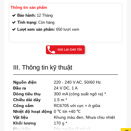
Thông tin sản phẩm
Bảo hành:
12 Tháng
Tình trạng:
Còn hàng
Lượt xem sản phẩm:
650 lượt xem
GỌI LẠI CHO TÔI
III. Thông tin kỹ thuật
Nguồn điện
220 - 240 V AC, 50/60 Hz
Đầu ra
24 V DC, 1 A
Dòng tiêu thụ
300 mA (công suất ngõ ra) *
Chiều dài dây
1.5 m *
Cổng cắm
RC6705 với cực + ở giữa
Nhiệt độ hoạt động
0 ℃ tới +40 ℃
Vật liệu
Khung màu đen, Nhựa chịu nhiệt
Khối lượng
170 g *
Phụ kiện
Dây nguồn (2 m) x1