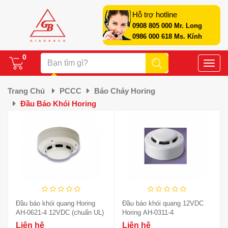
Hỗ trợ hotline
0908 805 000 Mr. Long
0986 000 618 Ms. Kính
0
Toggle
naviga
Trang Chủ
PCCC
Báo Cháy Horing
Đầu Báo Khói Horing
Đầu báo khói quang Horing
Đầu báo khói quang 12VDC
AH-0621-4 12VDC (chuẩn UL)
Horing AH-0311-4
Liên hệ
Liên hệ