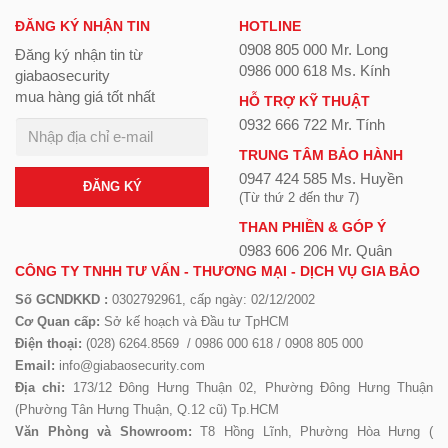
ĐĂNG KÝ NHẬN TIN
HOTLINE
0908 805 000 Mr. Long
Đăng ký nhận tin từ
0986 000 618 Ms. Kính
giabaosecurity
mua hàng giá tốt nhất
HỖ TRỢ KỸ THUẬT
0932 666 722 Mr. Tính
TRUNG TÂM BẢO HÀNH
0947 424 585 Ms. Huyền
ĐĂNG KÝ
(Từ thứ 2 đến thư 7)
THAN PHIỀN & GÓP Ý
0983 606 206 Mr. Quân
CÔNG TY TNHH TƯ VẤN - THƯƠNG MẠI - DỊCH VỤ GIA BẢO
Số GCNDKKD :
0302792961, cấp ngày: 02/12/2002
Cơ Quan cấp:
Sở kế hoạch và Đầu tư TpHCM
Điện thoại:
(028) 6264.8569 / 0986 000 618 / 0908 805 000
Email:
info@giabaosecurity.com
Địa chỉ:
173/12 Đông Hưng Thuận 02, Phường Đông Hưng Thuận
(Phường Tân Hưng Thuận, Q.12 cũ) Tp.HCM
Văn Phòng và Showroom:
T8 Hồng Lĩnh, Phường Hòa Hưng (