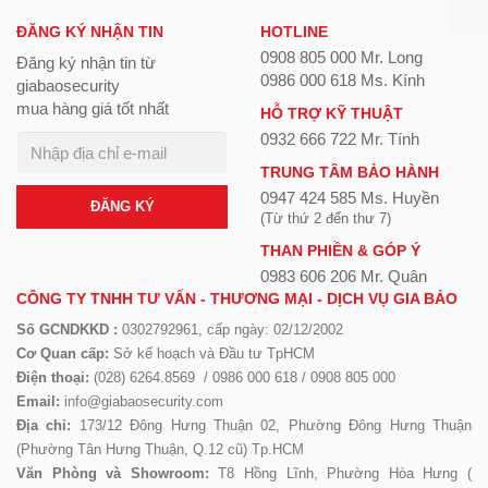
ĐĂNG KÝ NHẬN TIN
HOTLINE
0908 805 000 Mr. Long
Đăng ký nhận tin từ
0986 000 618 Ms. Kính
giabaosecurity
mua hàng giá tốt nhất
HỖ TRỢ KỸ THUẬT
0932 666 722 Mr. Tính
TRUNG TÂM BẢO HÀNH
0947 424 585 Ms. Huyền
ĐĂNG KÝ
(Từ thứ 2 đến thư 7)
THAN PHIỀN & GÓP Ý
0983 606 206 Mr. Quân
CÔNG TY TNHH TƯ VẤN - THƯƠNG MẠI - DỊCH VỤ GIA BẢO
Số GCNDKKD :
0302792961, cấp ngày: 02/12/2002
Cơ Quan cấp:
Sở kế hoạch và Đầu tư TpHCM
Điện thoại:
(028) 6264.8569 / 0986 000 618 / 0908 805 000
Email:
info@giabaosecurity.com
Địa chỉ:
173/12 Đông Hưng Thuận 02, Phường Đông Hưng Thuận
(Phường Tân Hưng Thuận, Q.12 cũ) Tp.HCM
Văn Phòng và Showroom:
T8 Hồng Lĩnh, Phường Hòa Hưng (