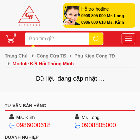
Hỗ trợ hotline
0908 805 000 Mr. Long
0986 000 618 Ms. Kính
0
Toggle
naviga
Trang Chủ
Cổng Cửa TĐ
Phụ Kiện Cổng TĐ
Module Kết Nối Thông Minh
Dữ liệu đang cập nhật ...
TƯ VẤN BÁN HÀNG
Ms. Kính
Mr. Long
0986000618
0908805000
DOANH NGHIỆP