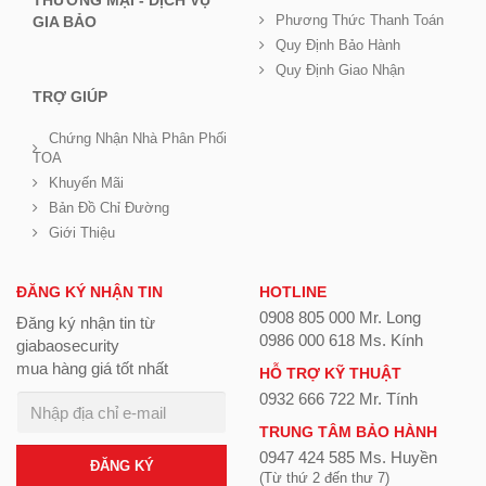
THƯƠNG MẠI - DỊCH VỤ
Phương Thức Thanh Toán
GIA BẢO
Quy Định Bảo Hành
Quy Định Giao Nhận
TRỢ GIÚP
Chứng Nhận Nhà Phân Phối
TOA
Khuyến Mãi
Bản Đồ Chỉ Đường
Giới Thiệu
ĐĂNG KÝ NHẬN TIN
HOTLINE
0908 805 000 Mr. Long
Đăng ký nhận tin từ
0986 000 618 Ms. Kính
giabaosecurity
mua hàng giá tốt nhất
HỖ TRỢ KỸ THUẬT
0932 666 722 Mr. Tính
TRUNG TÂM BẢO HÀNH
0947 424 585 Ms. Huyền
ĐĂNG KÝ
(Từ thứ 2 đến thư 7)