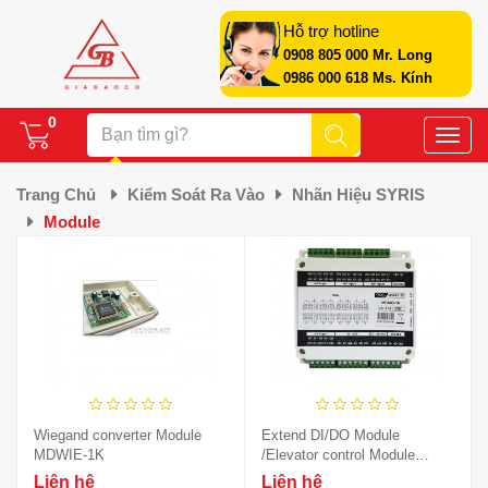
Hỗ trợ hotline
0908 805 000 Mr. Long
0986 000 618 Ms. Kính
0
Toggle
naviga
Trang Chủ
Kiểm Soát Ra Vào
Nhãn Hiệu SYRIS
Module
Wiegand converter Module
Extend DI/DO Module
MDWIE-1K
/Elevator control Module
MDAIO-16 /MDDIDO-1S
Liên hệ
Liên hệ