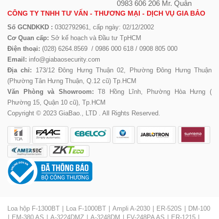
0983 606 206 Mr. Quân
CÔNG TY TNHH TƯ VẤN - THƯƠNG MẠI - DỊCH VỤ GIA BẢO
Số GCNDKKD :
0302792961, cấp ngày: 02/12/2002
Cơ Quan cấp:
Sở kế hoạch và Đầu tư TpHCM
Điện thoại:
(028) 6264.8569 / 0986 000 618 / 0908 805 000
Email:
info@giabaosecurity.com
Địa chỉ:
173/12 Đông Hưng Thuận 02, Phường Đông Hưng Thuận
(Phường Tân Hưng Thuận, Q.12 cũ) Tp.HCM
Văn Phòng và Showroom:
T8 Hồng Lĩnh, Phường Hòa Hưng (
Phường 15, Quận 10 cũ), Tp.HCM
Copyright © 2023 GiaBao., LTD . All Rights Reserved.
Loa hộp F-1300BT
Loa F-1000BT
Ampli A-2030
ER-520S
DM-100
EM-380 AS
A-3224DMZ
A-3248DM
FV-248PA AS
ER-1215