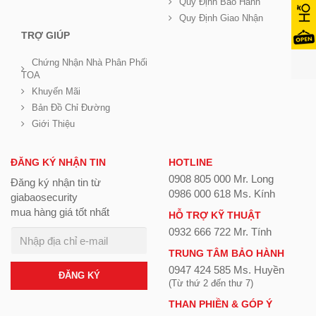
Quy Định Bảo Hành
Quy Định Giao Nhận
TRỢ GIÚP
Chứng Nhận Nhà Phân Phối
TOA
Khuyến Mãi
Bản Đồ Chỉ Đường
Giới Thiệu
ĐĂNG KÝ NHẬN TIN
HOTLINE
0908 805 000 Mr. Long
Đăng ký nhận tin từ
0986 000 618 Ms. Kính
giabaosecurity
mua hàng giá tốt nhất
HỖ TRỢ KỸ THUẬT
0932 666 722 Mr. Tính
TRUNG TÂM BẢO HÀNH
0947 424 585 Ms. Huyền
ĐĂNG KÝ
(Từ thứ 2 đến thư 7)
THAN PHIỀN & GÓP Ý