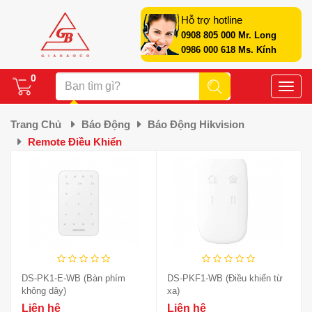
Hỗ trợ hotline
0908 805 000 Mr. Long
0986 000 618 Ms. Kính
0
Toggle
naviga
Trang Chủ
Báo Động
Báo Động Hikvision
Remote Điều Khiển
DS-PK1-E-WB (Bàn phím
DS-PKF1-WB (Điều khiển từ
không dây)
xa)
Liên hệ
Liên hệ