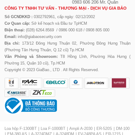
0983 606 206 Mr. Quân
CÔNG TY TNHH TƯ VẤN - THƯƠNG MẠI - DỊCH VỤ GIA BẢO
Số GCNDKKD :
0302792961, cấp ngày: 02/12/2002
Cơ Quan cấp:
Sở kế hoạch và Đầu tư TpHCM
Điện thoại:
(028) 6264.8569 / 0986 000 618 / 0908 805 000
Email:
info@giabaosecurity.com
Địa chỉ:
173/12 Đông Hưng Thuận 02, Phường Đông Hưng Thuận
(Phường Tân Hưng Thuận, Q.12 cũ) Tp.HCM
Văn Phòng và Showroom:
T8 Hồng Lĩnh, Phường Hòa Hưng (
Phường 15, Quận 10 cũ), Tp.HCM
Copyright © 2023 GiaBao., LTD . All Rights Reserved.
Loa hộp F-1300BT
Loa F-1000BT
Ampli A-2030
ER-520S
DM-100
EM-380 AS
A-3224DMZ
A-3248DM
FV-248PA AS
ER-1215