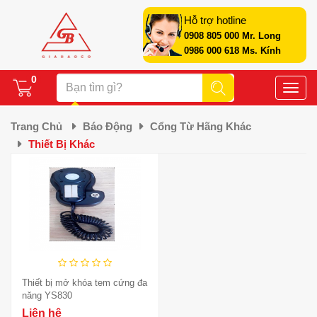
Hỗ trợ hotline
0908 805 000 Mr. Long
0986 000 618 Ms. Kính
0
Toggle
naviga
Trang Chủ
Báo Động
Cổng Từ Hãng Khác
Thiết Bị Khác
Thiết bị mở khóa tem cứng đa
năng YS830
Liên hệ