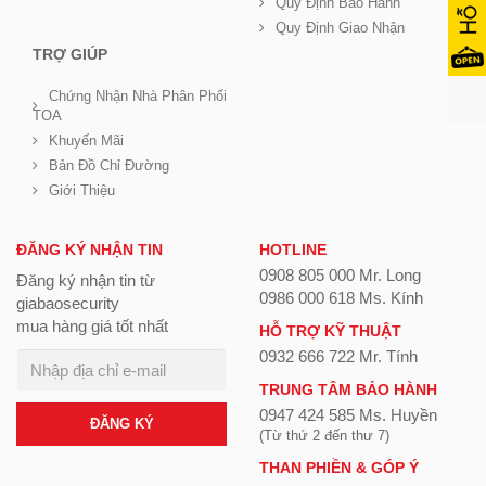
Quy Định Bảo Hành
Quy Định Giao Nhận
TRỢ GIÚP
Chứng Nhận Nhà Phân Phối
TOA
Khuyến Mãi
Bản Đồ Chỉ Đường
Giới Thiệu
ĐĂNG KÝ NHẬN TIN
HOTLINE
0908 805 000 Mr. Long
Đăng ký nhận tin từ
0986 000 618 Ms. Kính
giabaosecurity
mua hàng giá tốt nhất
HỖ TRỢ KỸ THUẬT
0932 666 722 Mr. Tính
TRUNG TÂM BẢO HÀNH
0947 424 585 Ms. Huyền
ĐĂNG KÝ
(Từ thứ 2 đến thư 7)
THAN PHIỀN & GÓP Ý