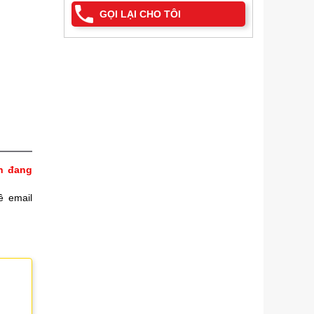
GỌI LẠI CHO TÔI
h đang
ề email