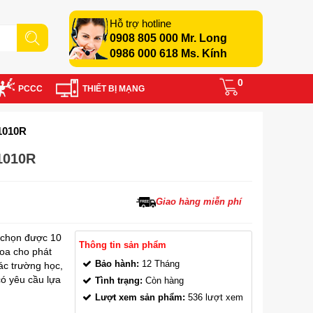
Hỗ trợ hotline
0908 805 000 Mr. Long
0986 000 618 Ms. Kính
0
PCCC
THIẾT BỊ MẠNG
1010R
1010R
Giao hàng miễn phí
 chọn được 10
Thông tin sản phẩm
loa cho phát
Bảo hành:
12 Tháng
ác trường học,
ó yêu cầu lựa
Tình trạng:
Còn hàng
Lượt xem sản phẩm:
536 lượt xem