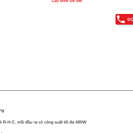
Cấu hình chi tiết
GỌ
ng
ối R-H-C, mỗi đầu ra có công suất tối đa 480W