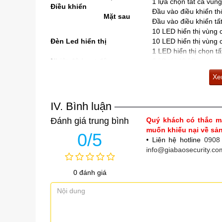
1 lựa chọn tất cả vùng
Điều khiển
Đầu vào điều khiển t
Mặt sau
Đầu vào điều khiển tấ
10 LED hiển thị vùn
Đèn Led hiển thị
10 LED hiển thị vùng
1 LED hiển thị chọn tấ
Nhiệt độ hoạt động
0 °C tới 40 °C
Mặt trước: nhôm, mà
Vật liệu
Xem
Vỏ: thép, màu đen
Kích thước
420 (R) × 44 (C) × 3
Khối lượng
3.2 kg
IV. Bình luận
6P Connectors x 12 pc
Phụ kiện
Đánh giá trung bình
Quý khách có thắc m
muốn khiếu nại về s
0/5
• Liên hệ hotline
0908
info@giabaosecurity.co
0 đánh giá