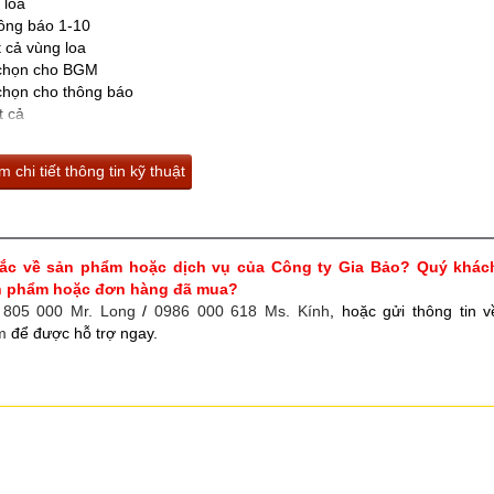
 loa
hông báo 1-10
t cả vùng loa
g chọn cho BGM
 chọn cho thông báo
t cả
u đen
 chi tiết thông tin kỹ thuật
20 (S) mm
s, 2P Connectors x 1 pcs
ắc về sản phẩm hoặc dịch vụ của Công ty Gia Bảo? Quý khác
ản phẩm hoặc đơn hàng đã mua?
 805 000 Mr. Long
/
0986 000 618 Ms. Kính
, hoặc gửi thông tin v
m
để được hỗ trợ ngay.