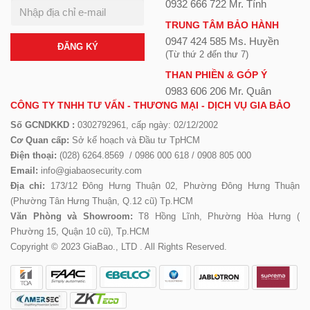
0932 666 722 Mr. Tính
TRUNG TÂM BẢO HÀNH
0947 424 585 Ms. Huyền
ĐĂNG KÝ
(Từ thứ 2 đến thư 7)
THAN PHIỀN & GÓP Ý
0983 606 206 Mr. Quân
CÔNG TY TNHH TƯ VẤN - THƯƠNG MẠI - DỊCH VỤ GIA BẢO
Số GCNDKKD :
0302792961, cấp ngày: 02/12/2002
Cơ Quan cấp:
Sở kế hoạch và Đầu tư TpHCM
Điện thoại:
(028) 6264.8569 / 0986 000 618 / 0908 805 000
Email:
info@giabaosecurity.com
Địa chỉ:
173/12 Đông Hưng Thuận 02, Phường Đông Hưng Thuận
(Phường Tân Hưng Thuận, Q.12 cũ) Tp.HCM
Văn Phòng và Showroom:
T8 Hồng Lĩnh, Phường Hòa Hưng (
Phường 15, Quận 10 cũ), Tp.HCM
Copyright © 2023 GiaBao., LTD . All Rights Reserved.