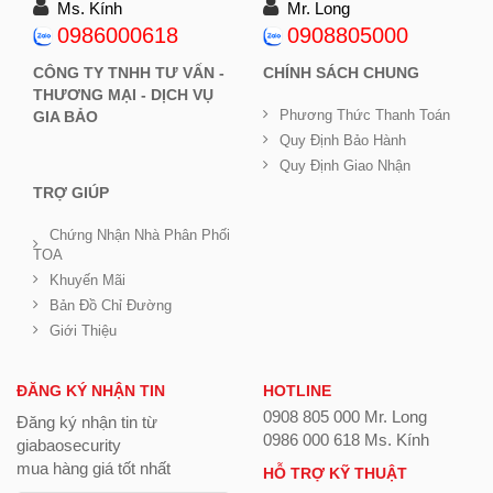
Ms. Kính
Mr. Long
0986000618
0908805000
CÔNG TY TNHH TƯ VẤN -
CHÍNH SÁCH CHUNG
THƯƠNG MẠI - DỊCH VỤ
Phương Thức Thanh Toán
GIA BẢO
Quy Định Bảo Hành
Quy Định Giao Nhận
TRỢ GIÚP
Chứng Nhận Nhà Phân Phối
TOA
Khuyến Mãi
Bản Đồ Chỉ Đường
Giới Thiệu
ĐĂNG KÝ NHẬN TIN
HOTLINE
0908 805 000 Mr. Long
Đăng ký nhận tin từ
0986 000 618 Ms. Kính
giabaosecurity
mua hàng giá tốt nhất
HỖ TRỢ KỸ THUẬT