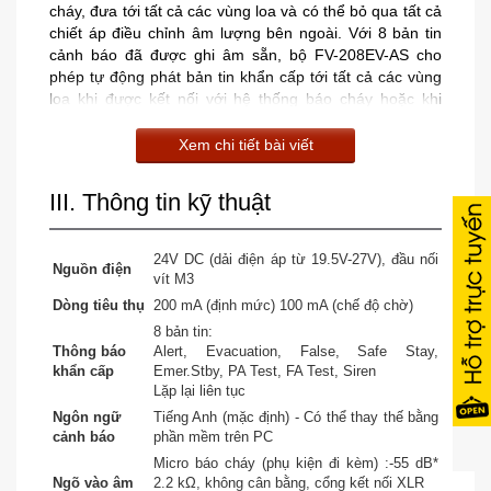
cháy, đưa tới tất cả các vùng loa và có thể bỏ qua tất cả
chiết áp điều chỉnh âm lượng bên ngoài. Với 8 bản tin
cảnh báo đã được ghi âm sẵn, bộ FV-208EV-AS cho
phép tự động phát bản tin khẩn cấp tới tất cả các vùng
loa khi được kết nối với hệ thống báo cháy hoặc khi
được kích hoạt bằng tay.
Xem chi tiết bài viết
Bên cạnh đó, thiết bị còn được tích hợp sẵn Micro báo
cháy chuyên dụng với mức ưu tiên cao nhất để thông
III. Thông tin kỹ thuật
báo trong trường hợp khẩn cấp. Với mục đích thông báo
chung, ngõ vào âm thanh trên bộ FV-200PP-AS (thiết bị
24V DC (dải điện áp từ 19.5V-27V), đầu nối
trung tâm của hệ thống FV-200) có thể hoạt động ở chế
Nguồn điện
vít M3
độ hai kênh: phát nhạc nền (BGM) và thông báo riêng
Dòng tiêu thụ
200 mA (định mức) 100 mA (chế độ chờ)
biệt hoặc chế độ một kênh: trộn lẫn giữa thông báo và
nhạc nền.
8 bản tin:
Thông báo
Alert, Evacuation, False, Safe Stay,
khẩn cấp
Emer.Stby, PA Test, FA Test, Siren
Để thông báo tới các vùng xác định chúng ta có thể sử
Lặp lại liên tục
dụng bộ giao tiếp Micro chọn vùng + Micro chọn vùng từ
xa của TOA (FV-200RF-AS và RM-200M + bàn phím mở
Ngôn ngữ
Tiếng Anh (mặc định) - Có thể thay thế bằng
cảnh báo
phần mềm trên PC
rộng cho Micro chọn vùng từ xa RM-210) kết hợp với bộ
lựa chọn vùng loa (SS-2010, SS-1010 hoặc SS-1010R)
Micro báo cháy (phụ kiện đi kèm) :-55 dB*
để chọn vùng cần thông báo.
Ngõ vào âm
2.2 kΩ, không cân bằng, cổng kết nối XLR