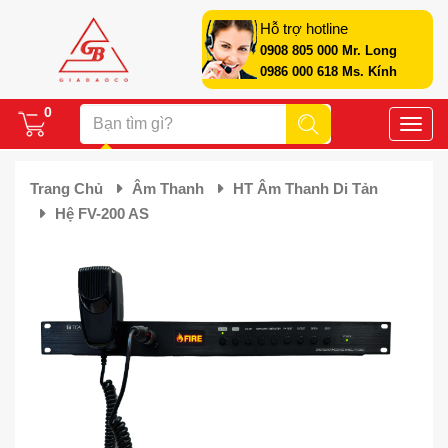
Hỗ trợ hotline
0908 805 000 Mr. Long
0986 000 618 Ms. Kính
0
Toggle
naviga
Trang Chủ
Âm Thanh
HT Âm Thanh Di Tản
Hệ FV-200 AS