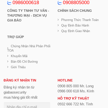
0986000618
0908805000
CÔNG TY TNHH TƯ VẤN -
CHÍNH SÁCH CHUNG
THƯƠNG MẠI - DỊCH VỤ
Phương Thức Thanh Toán
GIA BẢO
Quy Định Bảo Hành
Quy Định Giao Nhận
TRỢ GIÚP
Chứng Nhận Nhà Phân Phối
TOA
Khuyến Mãi
Bản Đồ Chỉ Đường
Giới Thiệu
ĐĂNG KÝ NHẬN TIN
HOTLINE
0908 805 000 Mr. Long
Đăng ký nhận tin từ
0986 000 618 Ms. Kính
giabaosecurity
mua hàng giá tốt nhất
HỖ TRỢ KỸ THUẬT
0932 666 722 Mr. Tính