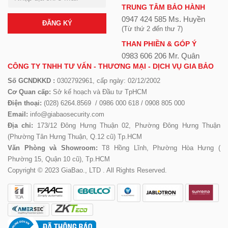
TRUNG TÂM BẢO HÀNH
0947 424 585 Ms. Huyền
ĐĂNG KÝ
(Từ thứ 2 đến thư 7)
THAN PHIỀN & GÓP Ý
0983 606 206 Mr. Quân
CÔNG TY TNHH TƯ VẤN - THƯƠNG MẠI - DỊCH VỤ GIA BẢO
Số GCNDKKD :
0302792961, cấp ngày: 02/12/2002
Cơ Quan cấp:
Sở kế hoạch và Đầu tư TpHCM
Điện thoại:
(028) 6264.8569 / 0986 000 618 / 0908 805 000
Email:
info@giabaosecurity.com
Địa chỉ:
173/12 Đông Hưng Thuận 02, Phường Đông Hưng Thuận
(Phường Tân Hưng Thuận, Q.12 cũ) Tp.HCM
Văn Phòng và Showroom:
T8 Hồng Lĩnh, Phường Hòa Hưng (
Phường 15, Quận 10 cũ), Tp.HCM
Copyright © 2023 GiaBao., LTD . All Rights Reserved.