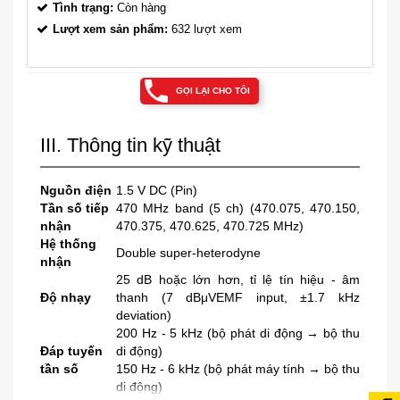
Tình trạng:
Còn hàng
Lượt xem sản phẩm:
632 lượt xem
GỌI LẠI CHO TÔI
III. Thông tin kỹ thuật
Nguồn điện
1.5 V DC (Pin)
Tần số tiếp
470 MHz band (5 ch) (470.075, 470.150,
nhận
470.375, 470.625, 470.725 MHz)
Hệ thống
Double super-heterodyne
nhận
25 dB hoặc lớn hơn, tỉ lệ tín hiệu - âm
Độ nhạy
thanh (7 dBμVEMF input, ±1.7 kHz
deviation)
200 Hz - 5 kHz (bộ phát di động → bộ thu
Đáp tuyến
di động)
tần số
150 Hz - 6 kHz (bộ phát máy tính → bộ thu
di động)