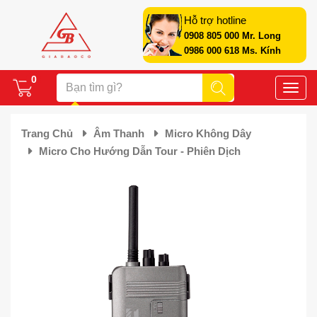
Hỗ trợ hotline
0908 805 000 Mr. Long
0986 000 618 Ms. Kính
0
Toggle
naviga
Trang Chủ
Âm Thanh
Micro Không Dây
Micro Cho Hướng Dẫn Tour - Phiên Dịch