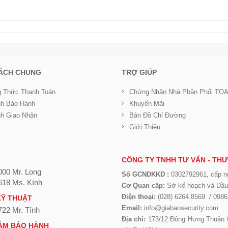
SÁCH CHUNG
TRỢ GIÚP
 Thức Thanh Toán
Chứng Nhận Nhà Phân Phối TO
nh Bảo Hành
Khuyến Mãi
nh Giao Nhận
Bản Đồ Chỉ Đường
Giới Thiệu
CÔNG TY TNHH TƯ VẤN - THƯ
000 Mr. Long
Số GCNDKKD :
0302792961, cấp n
618 Ms. Kính
Cơ Quan cấp:
Sở kế hoạch và Đầ
Điện thoại:
(028) 6264.8569 / 0986
KỸ THUẬT
Email:
info@giabaosecurity.com
722 Mr. Tính
Địa chỉ:
173/12 Đông Hưng Thuận 
ÂM BẢO HÀNH