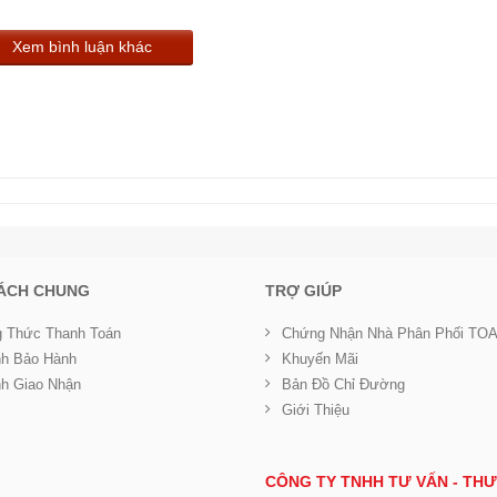
Xem bình luận khác
SÁCH CHUNG
TRỢ GIÚP
 Thức Thanh Toán
Chứng Nhận Nhà Phân Phối TO
nh Bảo Hành
Khuyến Mãi
nh Giao Nhận
Bản Đồ Chỉ Đường
Giới Thiệu
CÔNG TY TNHH TƯ VẤN - THƯ