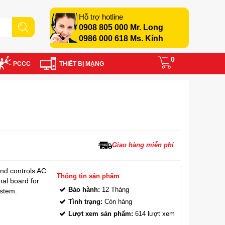
Hỗ trợ hotline
0908 805 000 Mr. Long
0986 000 618 Ms. Kính
0
PCCC
THIẾT BỊ MẠNG
Giao hàng miễn phí
and controls AC
Thông tin sản phẩm
nal board for
Bảo hành:
12 Tháng
ystem.
Tình trạng:
Còn hàng
Lượt xem sản phẩm:
614 lượt xem