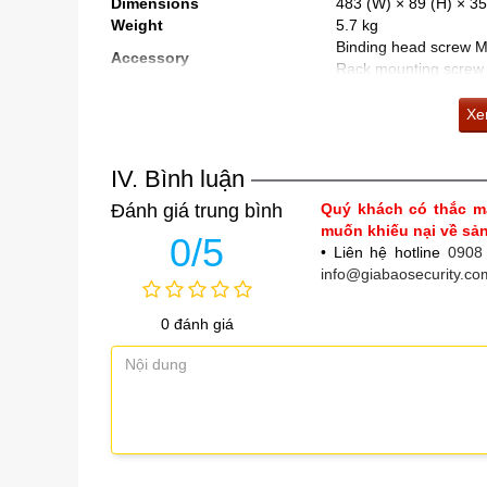
Dimensions
483 (W) × 89 (H) × 3
Weight
5.7 kg
Binding head screw 
Accessory
Rack mounting screw
Xem
IV. Bình luận
Đánh giá trung bình
Quý khách có thắc m
muốn khiếu nại về s
0/5
• Liên hệ hotline
0908
info@giabaosecurity.co
0 đánh giá