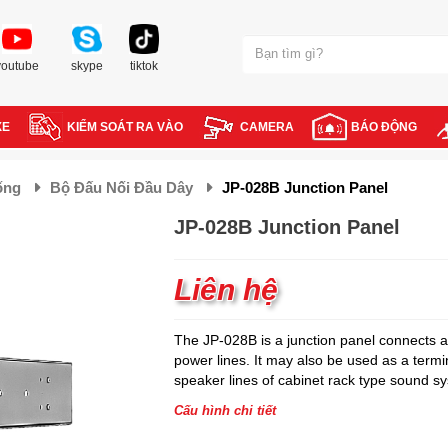
youtube
skype
tiktok
XE
KIỂM SOÁT RA VÀO
CAMERA
BÁO ĐỘNG
ống
Bộ Đấu Nối Đầu Dây
JP-028B Junction Panel
JP-028B Junction Panel
Liên hệ
The JP-028B is a junction panel connects 
power lines. It may also be used as a termi
speaker lines of cabinet rack type sound s
Cấu hình chi tiết