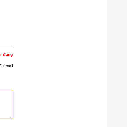
h đang
ề email