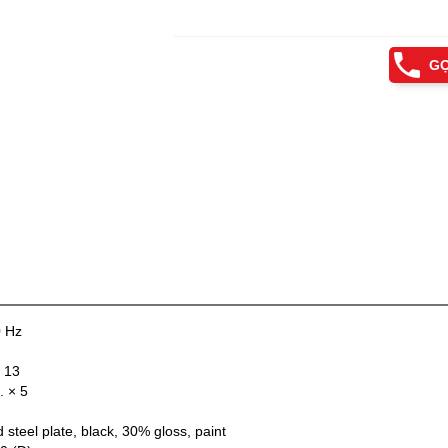
GỌ
0 Hz
× 13
. × 5
 steel plate, black, 30% gloss, paint