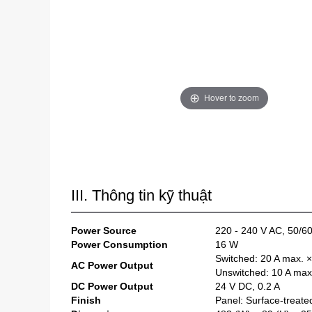
Hover to zoom
III. Thông tin kỹ thuật
Power Source
220 - 240 V AC, 50/6
Power Consumption
16 W
Switched: 20 A max. 
AC Power Output
Unswitched: 10 A max
DC Power Output
24 V DC, 0.2 A
Finish
Panel: Surface-treated