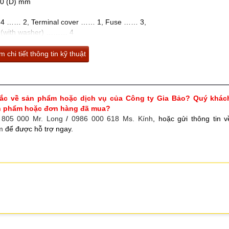
50 (D) mm
M4 …… 2, Terminal cover …… 1, Fuse …… 3,
 (with washer) ……… 4
 chi tiết thông tin kỹ thuật
ắc về sản phẩm hoặc dịch vụ của Công ty Gia Bảo? Quý khác
ản phẩm hoặc đơn hàng đã mua?
 805 000 Mr. Long
/
0986 000 618 Ms. Kính
, hoặc gửi thông tin v
m
để được hỗ trợ ngay.