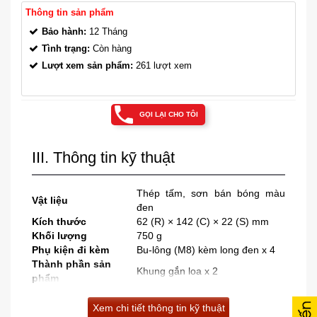
Thông tin sản phẩm
Bảo hành:
12 Tháng
Tình trạng:
Còn hàng
Lượt xem sản phẩm:
261 lượt xem
GỌI LẠI CHO TÔI
III. Thông tin kỹ thuật
Thép tấm, sơn bán bóng màu
Vật liệu
đen
Kích thước
62 (R) × 142 (C) × 22 (S) mm
Khối lượng
750 g
Phụ kiện đi kèm
Bu-lông (M8) kèm long đen x 4
Thành phần sản
Khung gắn loa x 2
phẩm
Xem chi tiết thông tin kỹ thuật