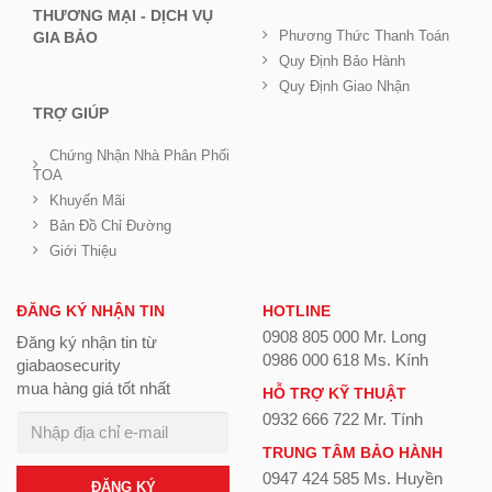
THƯƠNG MẠI - DỊCH VỤ
Phương Thức Thanh Toán
GIA BẢO
Quy Định Bảo Hành
Quy Định Giao Nhận
TRỢ GIÚP
Chứng Nhận Nhà Phân Phối
TOA
Khuyến Mãi
Bản Đồ Chỉ Đường
Giới Thiệu
ĐĂNG KÝ NHẬN TIN
HOTLINE
0908 805 000 Mr. Long
Đăng ký nhận tin từ
0986 000 618 Ms. Kính
giabaosecurity
mua hàng giá tốt nhất
HỖ TRỢ KỸ THUẬT
0932 666 722 Mr. Tính
TRUNG TÂM BẢO HÀNH
0947 424 585 Ms. Huyền
ĐĂNG KÝ