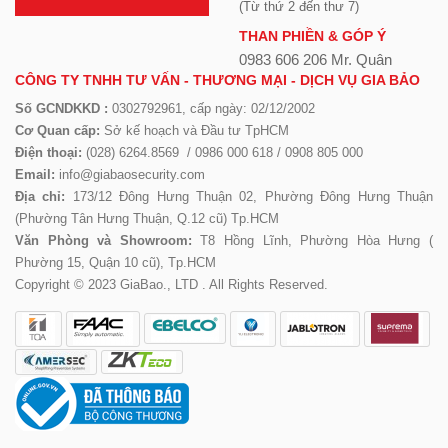
(Từ thứ 2 đến thư 7)
THAN PHIỀN & GÓP Ý
0983 606 206 Mr. Quân
CÔNG TY TNHH TƯ VẤN - THƯƠNG MẠI - DỊCH VỤ GIA BẢO
Số GCNDKKD :
0302792961, cấp ngày: 02/12/2002
Cơ Quan cấp:
Sở kế hoạch và Đầu tư TpHCM
Điện thoại:
(028) 6264.8569 / 0986 000 618 / 0908 805 000
Email:
info@giabaosecurity.com
Địa chỉ:
173/12 Đông Hưng Thuận 02, Phường Đông Hưng Thuận
(Phường Tân Hưng Thuận, Q.12 cũ) Tp.HCM
Văn Phòng và Showroom:
T8 Hồng Lĩnh, Phường Hòa Hưng (
Phường 15, Quận 10 cũ), Tp.HCM
Copyright © 2023 GiaBao., LTD . All Rights Reserved.