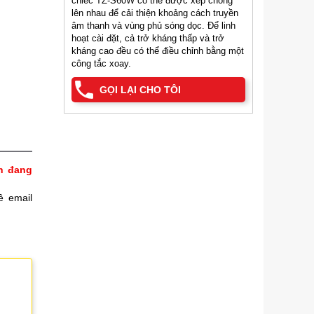
chiếc TZ-S60W có thể được xếp chồng
lên nhau để cải thiện khoảng cách truyền
âm thanh và vùng phủ sóng dọc. Để linh
hoạt cài đặt, cả trở kháng thấp và trở
kháng cao đều có thể điều chỉnh bằng một
công tắc xoay.
GỌI LẠI CHO TÔI
h đang
ề email