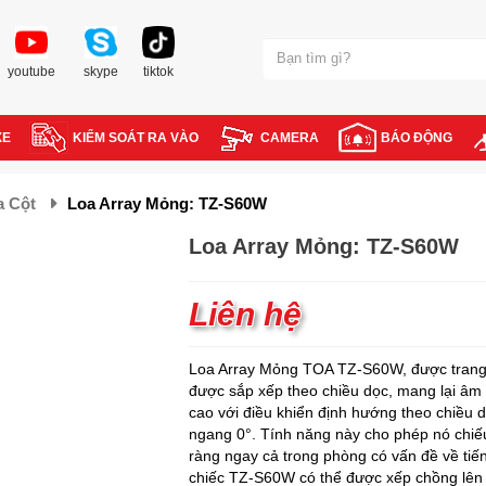
youtube
skype
tiktok
XE
KIỂM SOÁT RA VÀO
CAMERA
BÁO ĐỘNG
a Cột
Loa Array Mỏng: TZ-S60W
Loa Array Mỏng: TZ-S60W
Liên hệ
Loa Array Mỏng TOA TZ-S60W, được trang 
được sắp xếp theo chiều dọc, mang lại âm 
cao với điều khiển định hướng theo chiều dọ
ngang 0°. Tính năng này cho phép nó chiế
ràng ngay cả trong phòng có vấn đề về tiế
chiếc TZ-S60W có thể được xếp chồng lên