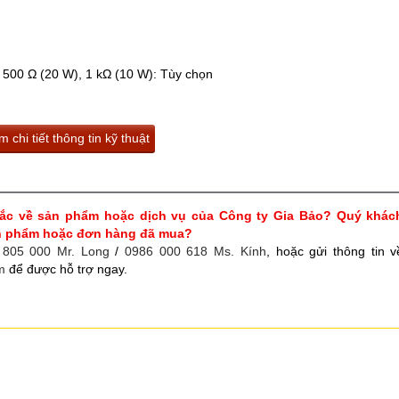
500 Ω (20 W), 1 kΩ (10 W): Tùy chọn
 chi tiết thông tin kỹ thuật
ắc về sản phẩm hoặc dịch vụ của Công ty Gia Bảo? Quý khác
ản phẩm hoặc đơn hàng đã mua?
 805 000 Mr. Long
/
0986 000 618 Ms. Kính
, hoặc gửi thông tin v
m
để được hỗ trợ ngay.
g
g