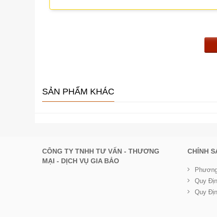
Trọng
8.2 kg
lượng
Phụ kiện đi
Giá đỡ loa x 1, Giá đỡ ốc x 1, Giá treo
kèm
thường và gioăng vênh) x 2, Vít máy (M5 
Phụ kiện
HY-S60W: Khung gắn loa bên tx2, Khung g
tùy chọn
SẢN PHẨM KHÁC
CÔNG TY TNHH TƯ VẤN - THƯƠNG
CHÍNH 
MẠI - DỊCH VỤ GIA BẢO
Phương
Quy Đị
Quy Đị