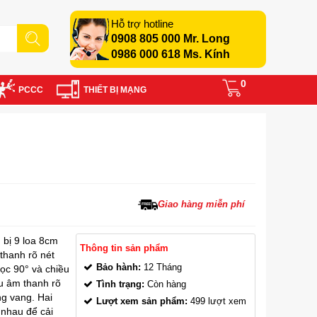
Hỗ trợ hotline
0908 805 000 Mr. Long
0986 000 618 Ms. Kính
0
PCCC
THIẾT BỊ MẠNG
Giao hàng miễn phí
bị 9 loa 8cm
Thông tin sản phẩm
thanh rõ nét
Bảo hành:
12 Tháng
c 90° và chiều
u âm thanh rõ
Tình trạng:
Còn hàng
ng vang. Hai
Lượt xem sản phẩm:
499 lượt xem
 nhau để cải