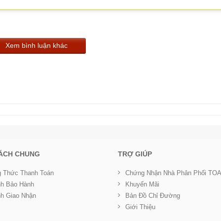
 tường x 1, Chốt cố định (M5 x 60) x 1, Chốt lục giác (M6 x 12) (với
x 15) (với với gioăng thường và gioăng vênh) x 4
Xem bình luận khác
ắn loa phía sau x 1
SÁCH CHUNG
TRỢ GIÚP
 Thức Thanh Toán
Chứng Nhận Nhà Phân Phối TO
nh Bảo Hành
Khuyến Mãi
nh Giao Nhận
Bản Đồ Chỉ Đường
Giới Thiệu