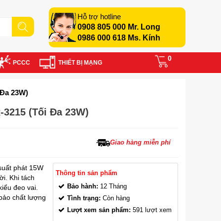
Hỗ trợ hotline
0908 805 000 Mr. Long
0986 000 618 Ms. Kính
0
PCCC
THIẾT BỊ MẠNG
 Đa 23W)
-3215 (tối Đa 23W)
Giao hàng miễn phí
suất phát 15W
Thông tin sản phẩm
i. Khi tách
Bảo hành:
12 Tháng
kiểu đeo vai.
bảo chất lượng
Tình trạng:
Còn hàng
Lượt xem sản phẩm:
591 lượt xem