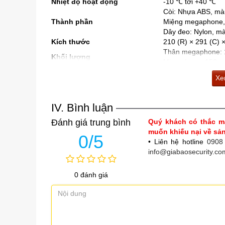
Nhiệt độ hoạt động
-10 ℃ tới +40 ℃
Còi: Nhựa ABS, mà
Thành phần
Miệng megaphone, 
Dây đeo: Nylon, m
Kích thước
210 (R) × 291 (C) 
Thân megaphone: 1
Khối lượng
Microphone: 150g
Xem
IV. Bình luận
Đánh giá trung bình
Quý khách có thắc m
muốn khiếu nại về s
0/5
• Liên hệ hotline
0908
info@giabaosecurity.co
0 đánh giá