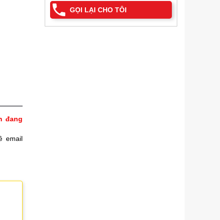
GỌI LẠI CHO TÔI
h đang
ề email