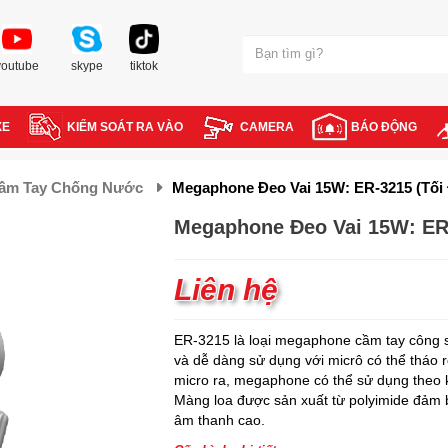
youtube
skype
tiktok
XE
KIỂM SOÁT RA VÀO
CAMERA
BÁO ĐỘNG
Cầm Tay Chống Nước
Megaphone Đeo Vai 15W: ER-3215 (tối
Megaphone Đeo Vai 15W: ER
Liên hệ
ER-3215 là loại megaphone cầm tay công 
và dễ dàng sử dụng với micrô có thể tháo rờ
micro ra, megaphone có thể sử dụng theo 
Màng loa được sản xuất từ polyimide đảm 
âm thanh cao.