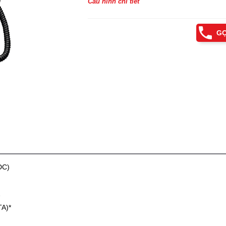
Cấu hình chi tiết
GỌ
DC)
*
TA)*