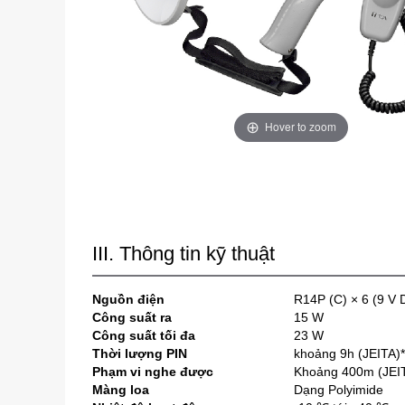
Hover to zoom
III. Thông tin kỹ thuật
Nguồn điện
R14P (C) × 6 (9 V 
Công suất ra
15 W
Công suất tối đa
23 W
Thời lượng PIN
khoảng 9h (JEITA)
Phạm vi nghe được
Khoảng 400m (JEI
Màng loa
Dạng Polyimide