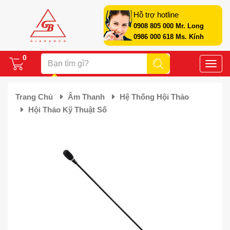
Hỗ trợ hotline
0908 805 000 Mr. Long
0986 000 618 Ms. Kính
0
Toggle
naviga
Trang Chủ
Âm Thanh
Hệ Thống Hội Thảo
Hội Thảo Kỹ Thuật Số