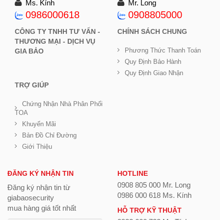
Ms. Kính
Mr. Long
0986000618
0908805000
CÔNG TY TNHH TƯ VẤN -
CHÍNH SÁCH CHUNG
THƯƠNG MẠI - DỊCH VỤ
Phương Thức Thanh Toán
GIA BẢO
Quy Định Bảo Hành
Quy Định Giao Nhận
TRỢ GIÚP
Chứng Nhận Nhà Phân Phối
TOA
Khuyến Mãi
Bản Đồ Chỉ Đường
Giới Thiệu
ĐĂNG KÝ NHẬN TIN
HOTLINE
0908 805 000 Mr. Long
Đăng ký nhận tin từ
0986 000 618 Ms. Kính
giabaosecurity
mua hàng giá tốt nhất
HỖ TRỢ KỸ THUẬT