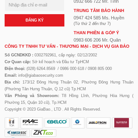
0932 666 722 Mr. Tính
TRUNG TÂM BẢO HÀNH
0947 424 585 Ms. Huyền
ĐĂNG KÝ
(Từ thứ 2 đến thư 7)
THAN PHIỀN & GÓP Ý
0983 606 206 Mr. Quân
CÔNG TY TNHH TƯ VẤN - THƯƠNG MẠI - DỊCH VỤ GIA BẢO
Số GCNDKKD :
0302792961, cấp ngày: 02/12/2002
Cơ Quan cấp:
Sở kế hoạch và Đầu tư TpHCM
Điện thoại:
(028) 6264.8569 / 0986 000 618 / 0908 805 000
Email:
info@giabaosecurity.com
Địa chỉ:
173/12 Đông Hưng Thuận 02, Phường Đông Hưng Thuận
(Phường Tân Hưng Thuận, Q.12 cũ) Tp.HCM
Văn Phòng và Showroom:
T8 Hồng Lĩnh, Phường Hòa Hưng (
Phường 15, Quận 10 cũ), Tp.HCM
Copyright © 2023 GiaBao., LTD . All Rights Reserved.