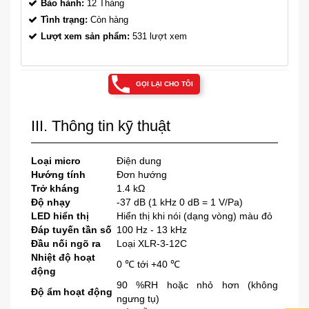
Bảo hành:
12 Tháng
Tình trạng:
Còn hàng
Lượt xem sản phẩm:
531 lượt xem
GỌI LẠI CHO TÔI
III. Thông tin kỹ thuật
Loại micro
Điện dung
Hướng tính
Đơn hướng
Trở kháng
1.4 kΩ
Độ nhạy
-37 dB (1 kHz 0 dB = 1 V/Pa)
LED hiển thị
Hiển thị khi nói (dạng vòng) màu đỏ
Đáp tuyến tần số
100 Hz - 13 kHz
Đầu nối ngõ ra
Loại XLR-3-12C
Nhiệt độ hoạt
0 ℃ tới +40 ℃
động
90 %RH hoặc nhỏ hơn (không
Độ ẩm hoạt động
ngưng tụ)