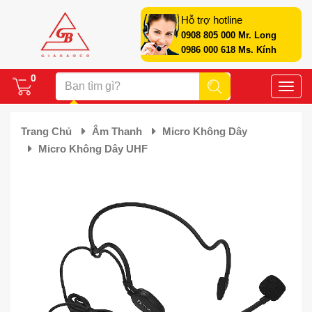
Hỗ trợ hotline
0908 805 000 Mr. Long
0986 000 618 Ms. Kính
0
Toggle
naviga
Trang Chủ
Âm Thanh
Micro Không Dây
Micro Không Dây UHF