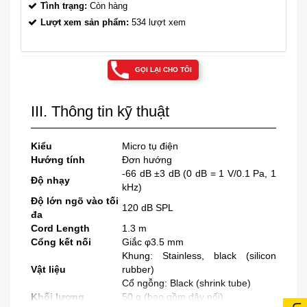
Tình trạng:
Còn hàng
Lượt xem sản phẩm:
534 lượt xem
GỌI LẠI CHO TÔI
III. Thông tin kỹ thuật
Kiểu
Micro tụ điện
Hướng tính
Đơn hướng
-66 dB ±3 dB (0 dB = 1 V/0.1 Pa, 1
Độ nhạy
kHz)
Độ lớn ngõ vào tối
120 dB SPL
đa
Cord Length
1.3 m
Cổng kết nối
Giắc φ3.5 mm
Khung: Stainless, black (silicon
Vật liệu
rubber)
Cổ ngỗng: Black (shrink tube)
Khối lượng
50 g (bao gồm dây nối)