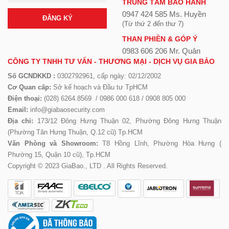
TRUNG TÂM BẢO HÀNH
0947 424 585 Ms. Huyền
ĐĂNG KÝ
(Từ thứ 2 đến thư 7)
THAN PHIỀN & GÓP Ý
0983 606 206 Mr. Quân
CÔNG TY TNHH TƯ VẤN - THƯƠNG MẠI - DỊCH VỤ GIA BẢO
Số GCNDKKD :
0302792961, cấp ngày: 02/12/2002
Cơ Quan cấp:
Sở kế hoạch và Đầu tư TpHCM
Điện thoại:
(028) 6264.8569 / 0986 000 618 / 0908 805 000
Email:
info@giabaosecurity.com
Địa chỉ:
173/12 Đông Hưng Thuận 02, Phường Đông Hưng Thuận
(Phường Tân Hưng Thuận, Q.12 cũ) Tp.HCM
Văn Phòng và Showroom:
T8 Hồng Lĩnh, Phường Hòa Hưng (
Phường 15, Quận 10 cũ), Tp.HCM
Copyright © 2023 GiaBao., LTD . All Rights Reserved.