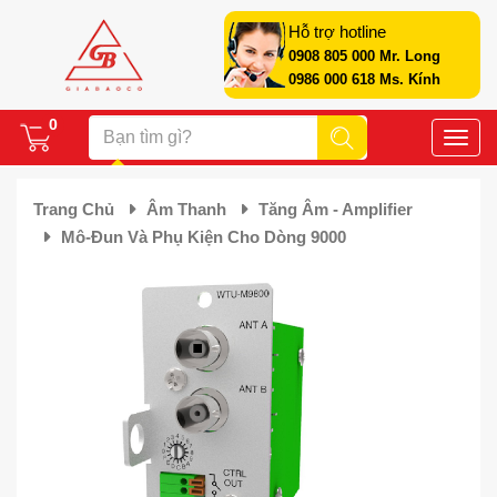
Hỗ trợ hotline
0908 805 000 Mr. Long
0986 000 618 Ms. Kính
0
Toggle
naviga
Trang Chủ
Âm Thanh
Tăng Âm - Amplifier
Mô-Đun Và Phụ Kiện Cho Dòng 9000