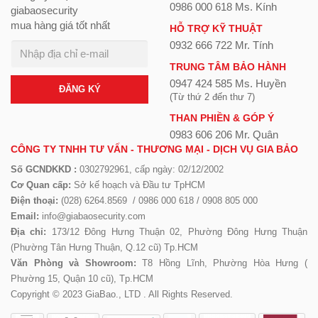
0986 000 618 Ms. Kính
giabaosecurity
mua hàng giá tốt nhất
HỖ TRỢ KỸ THUẬT
0932 666 722 Mr. Tính
TRUNG TÂM BẢO HÀNH
0947 424 585 Ms. Huyền
ĐĂNG KÝ
(Từ thứ 2 đến thư 7)
THAN PHIỀN & GÓP Ý
0983 606 206 Mr. Quân
CÔNG TY TNHH TƯ VẤN - THƯƠNG MẠI - DỊCH VỤ GIA BẢO
Số GCNDKKD :
0302792961, cấp ngày: 02/12/2002
Cơ Quan cấp:
Sở kế hoạch và Đầu tư TpHCM
Điện thoại:
(028) 6264.8569 / 0986 000 618 / 0908 805 000
Email:
info@giabaosecurity.com
Địa chỉ:
173/12 Đông Hưng Thuận 02, Phường Đông Hưng Thuận
(Phường Tân Hưng Thuận, Q.12 cũ) Tp.HCM
Văn Phòng và Showroom:
T8 Hồng Lĩnh, Phường Hòa Hưng (
Phường 15, Quận 10 cũ), Tp.HCM
Copyright © 2023 GiaBao., LTD . All Rights Reserved.