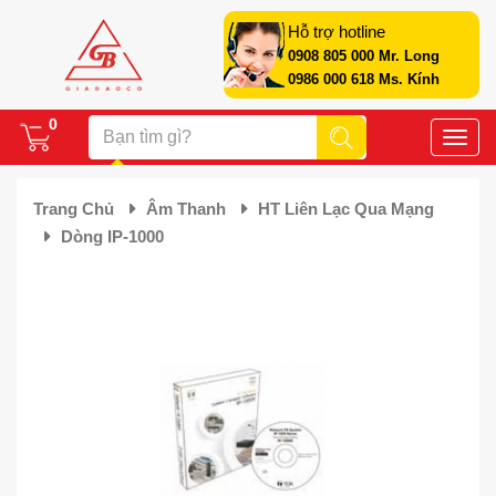
Hỗ trợ hotline
0908 805 000 Mr. Long
0986 000 618 Ms. Kính
0
Toggle
naviga
Trang Chủ
Âm Thanh
HT Liên Lạc Qua Mạng
Dòng IP-1000