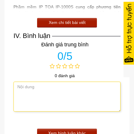
Phầm mềm IP TOA IP-1000S
cung cấp phương tiện
quản lý cho bộ khuếch đại có để đi mạng bằng cách
chuyển đổi tín hiệu tương tự trong và ngoài mạng.
Xem chi tiết bài viết
Địa chỉ IP-loa không chỉ mang đến sự linh hoạt trong cài
đặt mà còn sử dụng bằng cách có đầu vào hệ thống để
IV. Bình luận
kết nối với các thiết bị khách trong hệ thống như bộ
Đánh giá trung bình
khuếch đại lớp học hoặc micrô không dây.
0/5
0 đánh giá
Xem bình luận khác