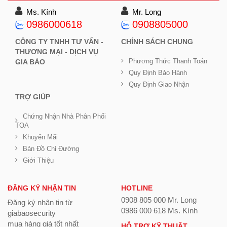
Ms. Kính
Mr. Long
0986000618
0908805000
CÔNG TY TNHH TƯ VẤN -
CHÍNH SÁCH CHUNG
THƯƠNG MẠI - DỊCH VỤ
Phương Thức Thanh Toán
GIA BẢO
Quy Định Bảo Hành
Quy Định Giao Nhận
TRỢ GIÚP
Chứng Nhận Nhà Phân Phối
TOA
Khuyến Mãi
Bản Đồ Chỉ Đường
Giới Thiệu
ĐĂNG KÝ NHẬN TIN
HOTLINE
0908 805 000 Mr. Long
Đăng ký nhận tin từ
0986 000 618 Ms. Kính
giabaosecurity
mua hàng giá tốt nhất
HỖ TRỢ KỸ THUẬT