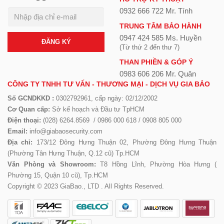
0932 666 722 Mr. Tính
TRUNG TÂM BẢO HÀNH
0947 424 585 Ms. Huyền
ĐĂNG KÝ
(Từ thứ 2 đến thư 7)
THAN PHIỀN & GÓP Ý
0983 606 206 Mr. Quân
CÔNG TY TNHH TƯ VẤN - THƯƠNG MẠI - DỊCH VỤ GIA BẢO
Số GCNDKKD :
0302792961, cấp ngày: 02/12/2002
Cơ Quan cấp:
Sở kế hoạch và Đầu tư TpHCM
Điện thoại:
(028) 6264.8569 / 0986 000 618 / 0908 805 000
Email:
info@giabaosecurity.com
Địa chỉ:
173/12 Đông Hưng Thuận 02, Phường Đông Hưng Thuận
(Phường Tân Hưng Thuận, Q.12 cũ) Tp.HCM
Văn Phòng và Showroom:
T8 Hồng Lĩnh, Phường Hòa Hưng (
Phường 15, Quận 10 cũ), Tp.HCM
Copyright © 2023 GiaBao., LTD . All Rights Reserved.