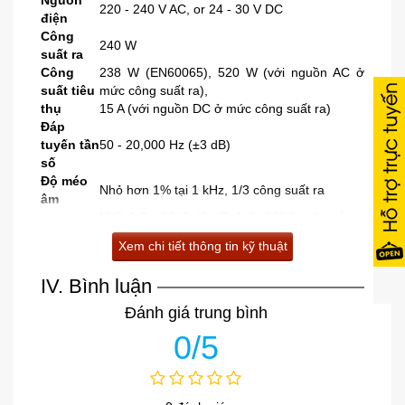
220 - 240 V AC, or 24 - 30 V DC
điện
Công
240 W
suất ra
Công
238 W (EN60065), 520 W (với nguồn AC ở
suất tiêu
mức công suất ra),
thụ
15 A (với nguồn DC ở mức công suất ra)
Đáp
tuyến tần
50 - 20,000 Hz (±3 dB)
số
Độ méo
Nhỏ hơn 1% tại 1 kHz, 1/3 công suất ra
âm
MIC 1-3: -60dB (0 dB=1V), 600Ω, cân bằng,
kiểu giắc 6 ly
Ngõ vào
Xem chi tiết thông tin kỹ thuật
AUX 1,2: -20dB (0 dB=1V), 10kΩ, không cân
bằng, kiểu giắc RCA (giắc hoa sen)
IV. Bình luận
Đầu ra loa: cân bằng
Trở kháng cao: 42Ω (100V), 21Ω (70V)
Đánh giá trung bình
Ngõ ra
Trở kháng thấp: 4Ω (31V)
0/5
Ngõ ra cho ghi âm: 0dB (0 dB=1V), 600Ω,
không cân bằng, kiểu giắc RCA (giắc hoa sen)
Nguồn
DC +21 V (MIC 1)
phantom