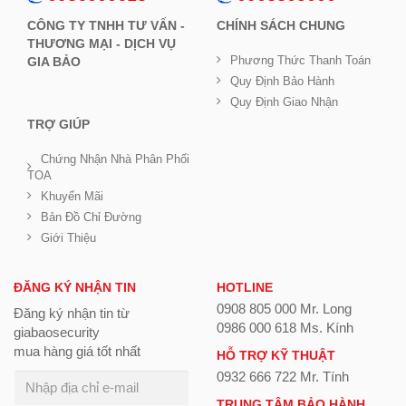
CÔNG TY TNHH TƯ VẤN -
CHÍNH SÁCH CHUNG
THƯƠNG MẠI - DỊCH VỤ
Phương Thức Thanh Toán
GIA BẢO
Quy Định Bảo Hành
Quy Định Giao Nhận
TRỢ GIÚP
Chứng Nhận Nhà Phân Phối
TOA
Khuyến Mãi
Bản Đồ Chỉ Đường
Giới Thiệu
ĐĂNG KÝ NHẬN TIN
HOTLINE
0908 805 000 Mr. Long
Đăng ký nhận tin từ
0986 000 618 Ms. Kính
giabaosecurity
mua hàng giá tốt nhất
HỖ TRỢ KỸ THUẬT
0932 666 722 Mr. Tính
TRUNG TÂM BẢO HÀNH