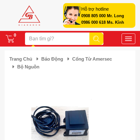
Hỗ trợ hotline
0908 805 000 Mr. Long
0986 000 618 Ms. Kính
0
Toggle
naviga
Trang Chủ
Báo Động
Cổng Từ Amersec
Bộ Nguồn