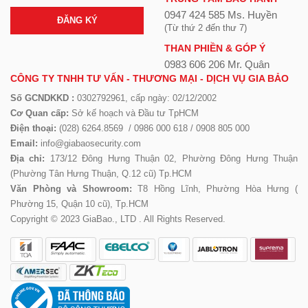
0947 424 585 Ms. Huyền
ĐĂNG KÝ
(Từ thứ 2 đến thư 7)
THAN PHIỀN & GÓP Ý
0983 606 206 Mr. Quân
CÔNG TY TNHH TƯ VẤN - THƯƠNG MẠI - DỊCH VỤ GIA BẢO
Số GCNDKKD :
0302792961, cấp ngày: 02/12/2002
Cơ Quan cấp:
Sở kế hoạch và Đầu tư TpHCM
Điện thoại:
(028) 6264.8569 / 0986 000 618 / 0908 805 000
Email:
info@giabaosecurity.com
Địa chỉ:
173/12 Đông Hưng Thuận 02, Phường Đông Hưng Thuận
(Phường Tân Hưng Thuận, Q.12 cũ) Tp.HCM
Văn Phòng và Showroom:
T8 Hồng Lĩnh, Phường Hòa Hưng (
Phường 15, Quận 10 cũ), Tp.HCM
Copyright © 2023 GiaBao., LTD . All Rights Reserved.