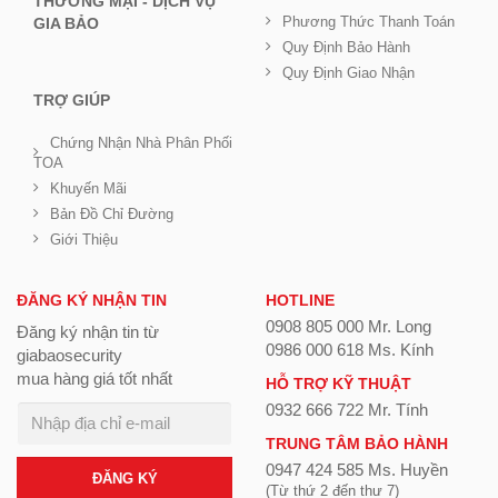
THƯƠNG MẠI - DỊCH VỤ
Phương Thức Thanh Toán
GIA BẢO
Quy Định Bảo Hành
Quy Định Giao Nhận
TRỢ GIÚP
Chứng Nhận Nhà Phân Phối
TOA
Khuyến Mãi
Bản Đồ Chỉ Đường
Giới Thiệu
ĐĂNG KÝ NHẬN TIN
HOTLINE
0908 805 000 Mr. Long
Đăng ký nhận tin từ
0986 000 618 Ms. Kính
giabaosecurity
mua hàng giá tốt nhất
HỖ TRỢ KỸ THUẬT
0932 666 722 Mr. Tính
TRUNG TÂM BẢO HÀNH
0947 424 585 Ms. Huyền
ĐĂNG KÝ
(Từ thứ 2 đến thư 7)