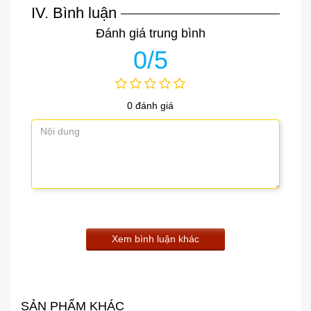
IV. Bình luận
Tần suất hoạt động
Liên tục 100%
Đánh giá trung bình
Chiều rộng cánh tối đa
3,5m
0/5
Kích thước động cơ
360 x 150 x 140 mm
0 đánh giá
Xem bình luận khác
SẢN PHẨM KHÁC