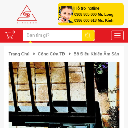
Hỗ trợ hotline
0908 805 000 Mr. Long
0986 000 618 Ms. Kính
0
Toggle
naviga
Trang Chủ
Cổng Cửa TĐ
Bộ Điều Khiển Âm Sàn