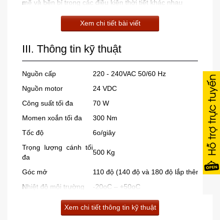
mẽ và bền bỉ trong các điều kiện thời tiết khác nhau
Xem chi tiết bài viết
III. Thông tin kỹ thuật
Nguồn cấp
220 - 240VAC 50/60 Hz
Nguồn motor
24 VDC
Công suất tối đa
70 W
Momen xoắn tối đa
300 Nm
Tốc độ
6o/giây
Trọng lượng cánh tối
500 Kg
đa
Góc mở
110 độ (140 độ và 180 độ lắp thêm phụ k
Nhiệt độ môi trường
-20oC – +50oC
Cấp độ bảo vệ
IP67
Xem chi tiết thông tin kỹ thuật
Trọng lượng động cơ
12 Kg