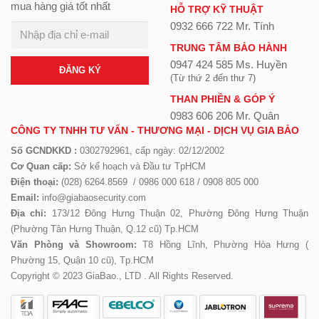
mua hàng giá tốt nhất
HỖ TRỢ KỸ THUẬT
0932 666 722 Mr. Tính
TRUNG TÂM BẢO HÀNH
0947 424 585 Ms. Huyền
ĐĂNG KÝ
(Từ thứ 2 đến thư 7)
THAN PHIỀN & GÓP Ý
0983 606 206 Mr. Quân
CÔNG TY TNHH TƯ VẤN - THƯƠNG MẠI - DỊCH VỤ GIA BẢO
Số GCNDKKD :
0302792961, cấp ngày: 02/12/2002
Cơ Quan cấp:
Sở kế hoạch và Đầu tư TpHCM
Điện thoại:
(028) 6264.8569 / 0986 000 618 / 0908 805 000
Email:
info@giabaosecurity.com
Địa chỉ:
173/12 Đông Hưng Thuận 02, Phường Đông Hưng Thuận
(Phường Tân Hưng Thuận, Q.12 cũ) Tp.HCM
Văn Phòng và Showroom:
T8 Hồng Lĩnh, Phường Hòa Hưng (
Phường 15, Quận 10 cũ), Tp.HCM
Copyright © 2023 GiaBao., LTD . All Rights Reserved.