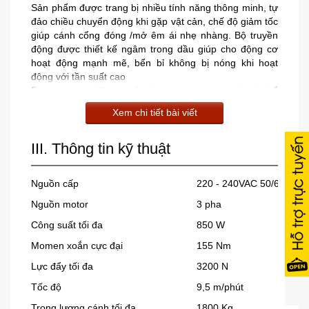
Sản phẩm được trang bị nhiều tính năng thông minh, tự
đảo chiều chuyển động khi gặp vật cản, chế độ giảm tốc
giúp cánh cổng đóng /mở êm ái nhẹ nhàng. Bộ truyền
động được thiết kế ngâm trong dầu giúp cho động cơ
hoạt động mạnh mẽ, bển bỉ không bị nóng khi hoạt
động với tần suất cao
Được trang bị động cơ 3 pha với lực kéo cực lớn có thể
vận hành cho các cánh cổng có trọng lượng lên đến 3,5
Xem chi tiết bài viết
tấn và rộng đến 40m, phù hợp được lắp đặt cho cổng
nhà máy, xí nghiệp hoặc các khu công nghiệp …
III. Thông tin kỹ thuật
Nguồn cấp
220 - 240VAC 50/60 Hz
Nguồn motor
3 pha
Công suất tối đa
850 W
Momen xoắn cực đại
155 Nm
Lực đẩy tối đa
3200 N
Tốc độ
9,5 m/phút
Trọng lượng cánh tối đa
1800 Kg