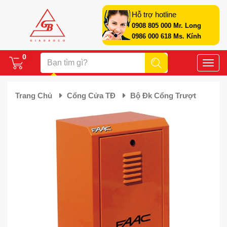
Hỗ trợ hotline
0908 805 000 Mr. Long
0986 000 618 Ms. Kính
0
Toggle
naviga
Trang Chủ
Cổng Cửa TĐ
Bộ Đk Cổng Trượt