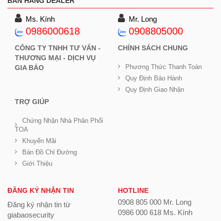
BÁN HÀNG DEALER
Ms. Kính
Mr. Long
0986000618
0908805000
CÔNG TY TNHH TƯ VẤN -
CHÍNH SÁCH CHUNG
THƯƠNG MẠI - DỊCH VỤ
Phương Thức Thanh Toán
GIA BẢO
Quy Định Bảo Hành
Quy Định Giao Nhận
TRỢ GIÚP
Chứng Nhận Nhà Phân Phối
TOA
Khuyến Mãi
Bản Đồ Chỉ Đường
Giới Thiệu
ĐĂNG KÝ NHẬN TIN
HOTLINE
0908 805 000 Mr. Long
Đăng ký nhận tin từ
0986 000 618 Ms. Kính
giabaosecurity