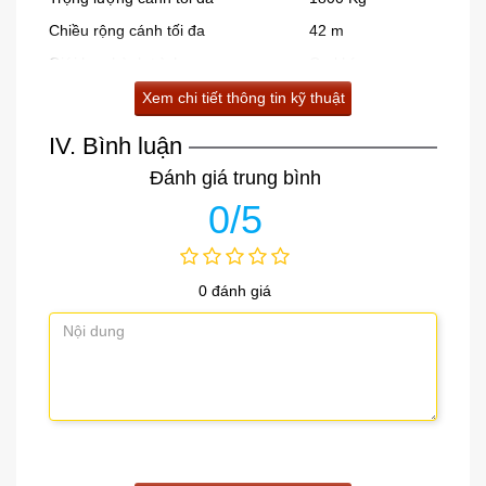
Chiều rộng cánh tối đa
42 m
Giới hạn hành trình
Cơ khí
Nhiệt độ môi trường
-20oC – +55oC
Xem chi tiết thông tin kỹ thuật
Cấp độ bảo vệ
IP 55
IV. Bình luận
Trọng lượng động cơ
55 Kg
Đánh giá trung bình
Tần suất hoạt động
Liên tục
0/5
Bộ mã hóa an toàn
Có
Kích thước động cơ (dài x rộng x cao)
430 x 310 x 586 mm
0 đánh giá