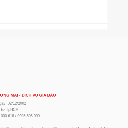
A
ƠNG MẠI - DỊCH VỤ GIA BẢO
gày: 02/12/2002
u tư TpHCM
 000 618 / 0908 805 000