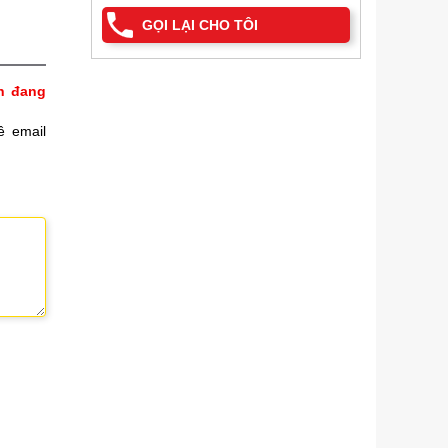
GỌI LẠI CHO TÔI
h đang
ề email