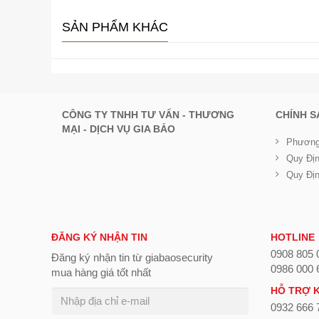
SẢN PHẨM KHÁC
CÔNG TY TNHH TƯ VẤN - THƯƠNG
CHÍNH 
MẠI - DỊCH VỤ GIA BẢO
Phương
Quy Đị
Quy Đị
ĐĂNG KÝ NHẬN TIN
HOTLINE
0908 805 
Đăng ký nhận tin từ giabaosecurity
0986 000 
mua hàng giá tốt nhất
HỖ TRỢ 
0932 666 