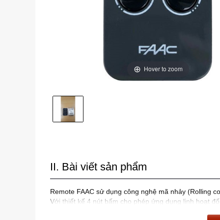
Hover to zoom
II. Bài viết sản phẩm
Remote FAAC sử dụng công nghệ mã nhảy (Rolling co
Với thiết kế 4 nút bấm cho phép ứng dụng linh hoạt đ