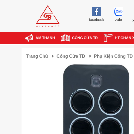
facebook
zalo
ÂM THANH
CỔNG CỬA TĐ
HT CHẮN 
Trang Chủ
Cổng Cửa TĐ
Phụ Kiện Cổng TĐ