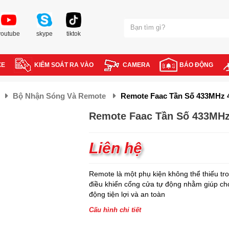
youtube
skype
tiktok
XE
KIỂM SOÁT RA VÀO
CAMERA
BÁO ĐỘNG
Bộ Nhận Sóng Và Remote
Remote Faac Tần Số 433MHz 
Remote Faac Tần Số 433MHz
Liên hệ
Remote là một phụ kiện không thể thiếu tr
điều khiển cổng cửa tự động nhằm giúp ch
động tiện lợi và an toàn
Cấu hình chi tiết