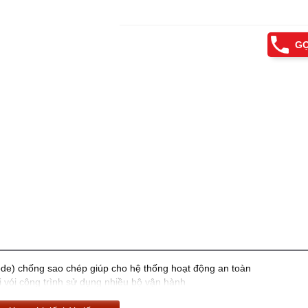
GỌ
de) chống sao chép giúp cho hệ thống hoạt động an toàn
ối vói công trình sử dụng nhiều bộ vận hành