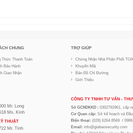
SÁCH CHUNG
TRỢ GIÚP
 Thức Thanh Toán
Chứng Nhận Nhà Phân Phối TO
nh Bảo Hành
Khuyến Mãi
nh Giao Nhận
Bản Đồ Chỉ Đường
Giới Thiệu
CÔNG TY TNHH TƯ VẤN - THƯ
000 Mr. Long
Số GCNDKKD :
0302792961, cấp n
618 Ms. Kính
Cơ Quan cấp:
Sở kế hoạch và Đầ
Điện thoại:
(028) 6264.8569 / 0986
KỸ THUẬT
Email:
info@giabaosecurity.com
722 Mr. Tính