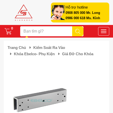
Hỗ trợ hotline
0908 805 000 Mr. Long
0986 000 618 Ms. Kính
0
Toggle
naviga
Trang Chủ
Kiểm Soát Ra Vào
Khóa Ebelco- Phụ Kiện
Giá Đỡ Cho Khóa