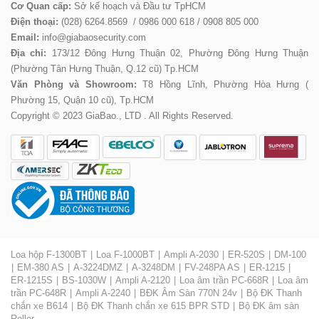
Cơ Quan cấp:
Sở kế hoạch và Đầu tư TpHCM
Điện thoại:
(028) 6264.8569 / 0986 000 618 / 0908 805 000
Email:
info@giabaosecurity.com
Địa chỉ:
173/12 Đông Hưng Thuận 02, Phường Đông Hưng Thuận
(Phường Tân Hưng Thuận, Q.12 cũ) Tp.HCM
Văn Phòng và Showroom:
T8 Hồng Lĩnh, Phường Hòa Hưng (
Phường 15, Quận 10 cũ), Tp.HCM
Copyright © 2023 GiaBao., LTD . All Rights Reserved.
Loa hộp F-1300BT
Loa F-1000BT
Ampli A-2030
ER-520S
DM-100
EM-380 AS
A-3224DMZ
A-3248DM
FV-248PA AS
ER-1215
ER-1215S
BS-1030W
Ampli A-2120
Loa âm trần PC-668R
Loa âm
trần PC-648R
Ampli A-2240
BĐK Âm Sàn 770N 24v
Bộ ĐK Thanh
chắn xe B614
Bộ ĐK Thanh chắn xe 615 BPR STD
Bộ ĐK âm sàn
Roller