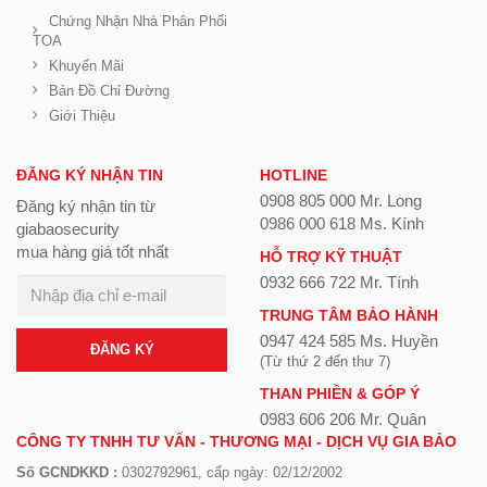
Chứng Nhận Nhà Phân Phối
TOA
Khuyến Mãi
Bản Đồ Chỉ Đường
Giới Thiệu
ĐĂNG KÝ NHẬN TIN
HOTLINE
0908 805 000 Mr. Long
Đăng ký nhận tin từ
0986 000 618 Ms. Kính
giabaosecurity
mua hàng giá tốt nhất
HỖ TRỢ KỸ THUẬT
0932 666 722 Mr. Tính
TRUNG TÂM BẢO HÀNH
0947 424 585 Ms. Huyền
ĐĂNG KÝ
(Từ thứ 2 đến thư 7)
THAN PHIỀN & GÓP Ý
0983 606 206 Mr. Quân
CÔNG TY TNHH TƯ VẤN - THƯƠNG MẠI - DỊCH VỤ GIA BẢO
Số GCNDKKD :
0302792961, cấp ngày: 02/12/2002