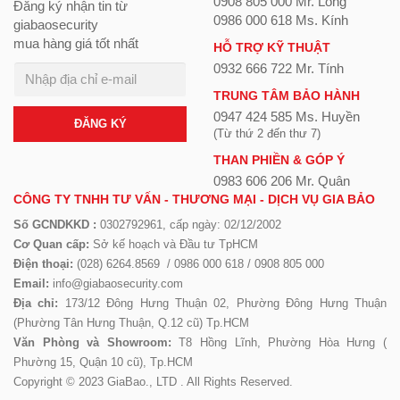
0908 805 000 Mr. Long
Đăng ký nhận tin từ
0986 000 618 Ms. Kính
giabaosecurity
mua hàng giá tốt nhất
HỖ TRỢ KỸ THUẬT
0932 666 722 Mr. Tính
TRUNG TÂM BẢO HÀNH
0947 424 585 Ms. Huyền
ĐĂNG KÝ
(Từ thứ 2 đến thư 7)
THAN PHIỀN & GÓP Ý
0983 606 206 Mr. Quân
CÔNG TY TNHH TƯ VẤN - THƯƠNG MẠI - DỊCH VỤ GIA BẢO
Số GCNDKKD :
0302792961, cấp ngày: 02/12/2002
Cơ Quan cấp:
Sở kế hoạch và Đầu tư TpHCM
Điện thoại:
(028) 6264.8569 / 0986 000 618 / 0908 805 000
Email:
info@giabaosecurity.com
Địa chỉ:
173/12 Đông Hưng Thuận 02, Phường Đông Hưng Thuận
(Phường Tân Hưng Thuận, Q.12 cũ) Tp.HCM
Văn Phòng và Showroom:
T8 Hồng Lĩnh, Phường Hòa Hưng (
Phường 15, Quận 10 cũ), Tp.HCM
Copyright © 2023 GiaBao., LTD . All Rights Reserved.