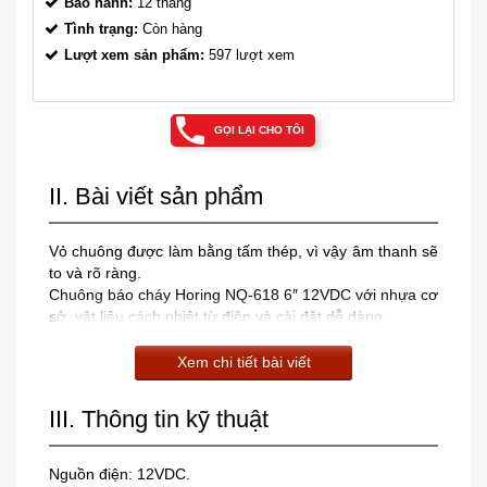
Bảo hành:
12 tháng
Tình trạng:
Còn hàng
Lượt xem sản phẩm:
597 lượt xem
GỌI LẠI CHO TÔI
II. Bài viết sản phẩm
Vỏ chuông được làm bằng tấm thép, vì vậy âm thanh sẽ
to và rõ ràng.
Chuông báo cháy Horing NQ-618 6″ 12VDC với nhựa cơ
sở, vật liệu cách nhiệt từ điện và cài đặt dễ dàng.
Xem chi tiết bài viết
III. Thông tin kỹ thuật
Nguồn điện: 12VDC.