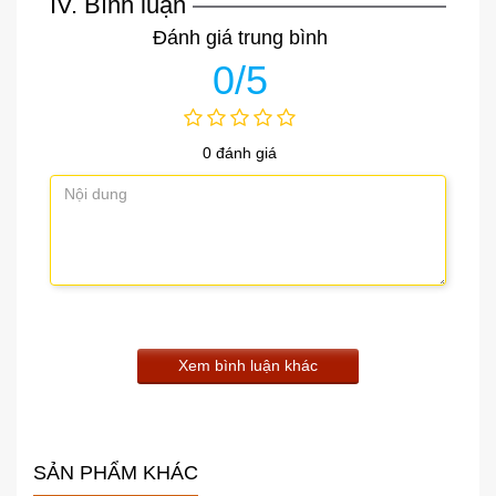
IV. Bình luận
and SCI-B6
Đánh giá trung bình
0/5
0 đánh giá
Xem bình luận khác
SẢN PHẨM KHÁC