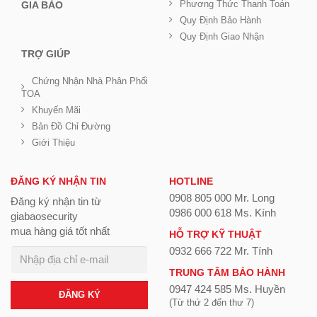
Phương Thức Thanh Toán
GIA BẢO
Quy Định Bảo Hành
Quy Định Giao Nhận
TRỢ GIÚP
Chứng Nhận Nhà Phân Phối
TOA
Khuyến Mãi
Bản Đồ Chỉ Đường
Giới Thiệu
ĐĂNG KÝ NHẬN TIN
HOTLINE
0908 805 000 Mr. Long
Đăng ký nhận tin từ
0986 000 618 Ms. Kính
giabaosecurity
mua hàng giá tốt nhất
HỖ TRỢ KỸ THUẬT
0932 666 722 Mr. Tính
TRUNG TÂM BẢO HÀNH
0947 424 585 Ms. Huyền
ĐĂNG KÝ
(Từ thứ 2 đến thư 7)