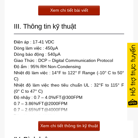
Xem chi tiết bài viết
III. Thông tin kỹ thuật
Điện áp : 17-41 VDC
Dòng làm việc : 450μA
Dòng báo động : 540μA
Giao Thức : DCP – Digital Communication Protocol
Độ ẩm : 95% RH Non-Condensing
Nhiệt độ làm việc : 14°F to 122° F Range (-10° C to 50°
C)
Nhiệt độ làm việc theo tiêu chuẩn UL : 32°F to 115° F
(0° C to 47° C)
Độ nhậy : 0.7 – 4.0%/FT@300FPM
0.7 – 3.86%/FT@2000FPM
0.7 – 2.65%/FT@4000FPM
Tốc độ gió : 0-4000 fpm
Chất liệu : Bone / White – ABS Blend
Xem chi tiết thông tin kỹ thuật
Trọng lượng : 3.4oz (5.1 oz. with 4″ base)
Dùng với đế : YBN-NSA-4, HSB-NSA-6, ASB, SCI-B4