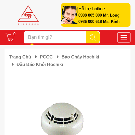
Hỗ trợ hotline
0908 805 000 Mr. Long
0986 000 618 Ms. Kính
0
Toggle
naviga
Trang Chủ
PCCC
Báo Cháy Hochiki
Đầu Báo Khói Hochiki