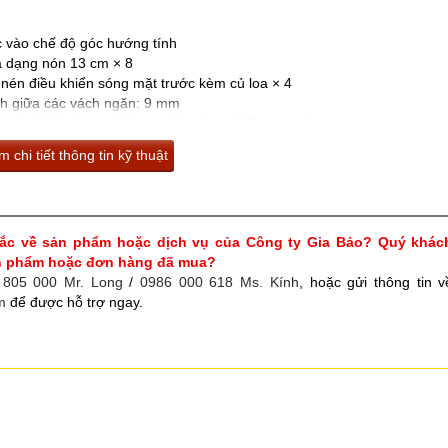
c vào chế độ góc hướng tính
a dạng nón 13 cm × 8
 nén điều khiển sóng mặt trước kèm củ loa × 4
ch giữa các vách ngăn: 9 mm
tất cả mô-đun loa nghiêng xuống theo chiều ngang)
lắp đặt dưới khu vực có mái che (*1)
 chi tiết thông tin kỹ thuật
ene, màu trắng
qua xử lý, màu trắng, sơn chống gỉ
 × 274 (S) mm
ắc về sản phẩm hoặc dịch vụ của Công ty Gia Bảo? Quý khác
1, vít gắn nắp che x 4, miếng đệm cao su x 1
ản phẩm hoặc đơn hàng đã mua?
ợp: MT-200 (*2)
 805 000 Mr. Long
/
0986 000 618 Ms. Kính
, hoặc gửi thông tin v
n áp phù hợp: HY-MT7
m
để được hỗ trợ ngay.
-TM7W-WP, HY-MS7W-WP, HY-60DW-WP, HY-CN7W-WP