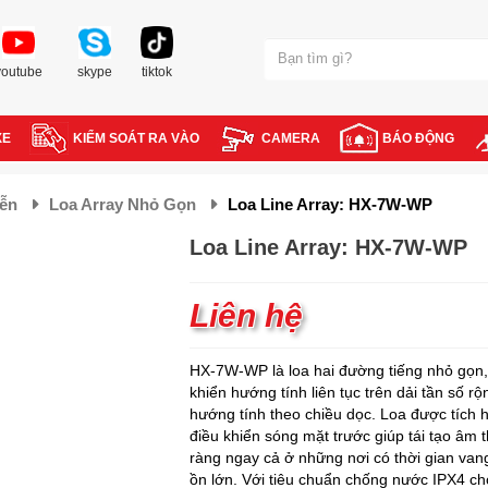
youtube
skype
tiktok
XE
KIỂM SOÁT RA VÀO
CAMERA
BÁO ĐỘNG
iễn
Loa Array Nhỏ Gọn
Loa Line Array: HX-7W-WP
Loa Line Array: HX-7W-WP
Liên hệ
HX-7W-WP là loa hai đường tiếng nhỏ gọn,
khiển hướng tính liên tục trên dải tần số rộ
hướng tính theo chiều dọc. Loa được tích
điều khiển sóng mặt trước giúp tái tạo âm t
ràng ngay cả ở những nơi có thời gian van
ồn lớn. Với tiêu chuẩn chống nước IPX4 ch