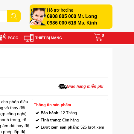
Hỗ trợ hotline
0908 805 000 Mr. Long
0986 000 618 Ms. Kính
0
PCCC
THIẾT BỊ MẠNG
Giao hàng miễn phí
 cho phép điều
Thông tin sản phẩm
ng và thay đổi
Bảo hành:
12 Tháng
 hợp công nghệ
hanh trong, rõ
Tình trạng:
Còn hàng
g âm dài hay độ
Lượt xem sản phẩm:
526 lượt xem
o phép lắp đặt