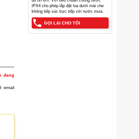
độ ồn lớn. Với tiêu chuẩn chống nước
IPX4 cho phép lắp đặt loa dưới mái che
không tiếp xúc trực tiếp với nước mưa.
GỌI LẠI CHO TÔI
h đang
ề email