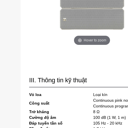
Hover to zoom
III. Thông tin kỹ thuật
Vỏ loa
Loại kín
Continuous pink n
Công suất
Continuous progra
Trở kháng
8 Ω
Cường độ âm
100 dB (1 W, 1 m)
Đáp tuyến tần số
105 Hz - 20 kHz