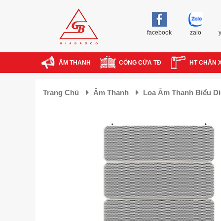
facebook
zalo
ÂM THANH
CỔNG CỬA TĐ
HT CHẮN 
Trang Chủ
Âm Thanh
Loa Âm Thanh Biểu D