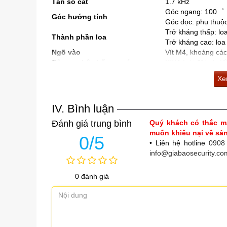
Tần số cắt
1.7 kHz
Góc ngang: 100゜
Góc hướng tính
Góc dọc: phụ thuộ
Trở kháng thấp: lo
Thành phần loa
Trở kháng cao: loa
Ngõ vào
Vít M4, khoảng cá
Công nghệ chống nước
IPX4 (cài đặt với 
Môi trường lắp đặt
Lắp đặt trong nhà, 
Xem
Vỏ loa: Polypropyl
Vật liệu
Lưới: thép tấm đã 
Kích thước
497 (R) × 664 (C)
IV. Bình luận
Khối lượng
30 kg
Đánh giá trung bình
Quý khách có thắc m
Phụ kiện đi kèm
Nắp che đầu cực x 
muốn khiếu nại về s
Máy biến áp phù h
0/5
• Liên hệ hotline
0908
Phụ kiện tùy chọn
Bộ chuyển đổi điệ
info@giabaosecurity.co
Giá gắn loa: HY
0 đánh giá